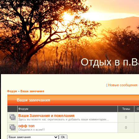
Отдых в п.В
[
Новые сообщения
Форум
»
Ваши замечания
Ваши замечания
Форум
Темы
О
Ваши Замечания и пожелания
0
Здесь вы можете нас окритиковать и добавить ваши комментарии...
офф топ
0
Общаемся о всем!!!