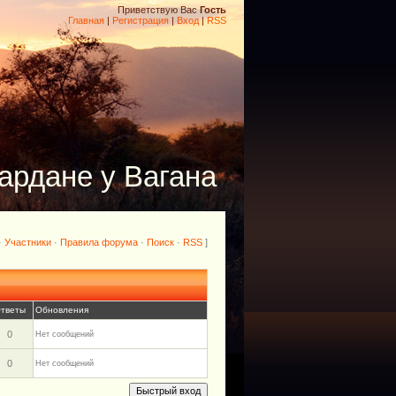
Приветствую Вас
Гость
Главная
|
Регистрация
|
Вход
|
RSS
ардане у Вагана
·
Участники
·
Правила форума
·
Поиск
·
RSS
]
тветы
Обновления
0
Нет сообщений
0
Нет сообщений